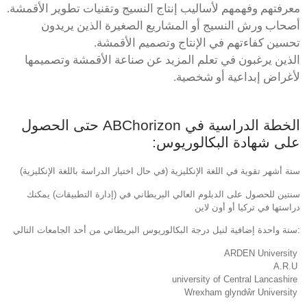
معرفتهم وفهمهم لأساليب إنتاج النسيج وتقنيات تطوير الأقمشة.
أصحاب ورش النسيج أو المشاريع الصغيرة الذين يريدون
تحسين كفاءتهم في الإنتاج وتصميم الأقمشة.
الذين يرغبون في تعلم المزيد عن صناعة الأقمشة وتصميمها
لأغراض إبداعية أو شخصية.
الخطة الدراسية في ABChorizon حتى الحصول
على شهادة البكالوريوس:
ستة أشهر تقوية في اللغة الإنكليزية (في حال اختيار الدراسة باللغة الإنكليزية)
سنتين للحصول على الدبلوم العالي البريطاني في (إدارة التطبيقات) يمكنك
دراستها في تركيا أو أون لاين
:سنة واحدة إضافية لنيل درجة البكالوريوس البريطاني من أحد الجامعات التالي
ARDEN University
A.R.U
university of Central Lancashire
Wrexham glyndŵr University