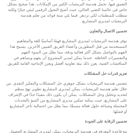
التعمق فيها، تحمل هندسة البرمجيات الكثير من الإمكانات. هذا صحيح بشكل
خاص في عالمنا التقني الحالي، حيث أصبح التحول الرقمي ليس خيارًا ولكنه
متطلب للمنظمات لكي تزدهر. فيما يلي ستة فوائد من تعلم هندسة
البرمجيات لمديري المشاريع.
تحسين الاتصال والتعاون
توفر هندسة البرمجيات لمديري المشاريع فهمًا أساسيًا للغة والمفاهيم
المستخدمة من قبل المطورين وأعضاء الفريق الفنيين الآخرين. يسمح هذا
الفهم بالتواصل بشكل أكثر فعالية ودقة، مما يقلل من السوء الفهم
والتفسيرات الخاطئة. عندما يمكن لمدير المشروع أن يفهم ويساهم في
المناقشات الفنية، يعزز ذلك بيئة تعاونية أفضل ويعزز الإنتاجية العامة للفريق.
تعزيز قدرات حل المشكلات
تتضمن هندسة البرمجيات بشكل جوهري حل المشكلات والتفكير النقدي. من
خلال تعلم هندسة البرمجيات، يمكن لمديري المشاريع تطوير نهج منظم
لتحديد وتحليل وحل المشكلات. يمكن أن يكون ذلك مفيدًا جدًا في الإشراف
على المشاريع، حيث يمكنه تمكين مديري المشاريع من التنبؤ بالتحديات
المحتملة وصياغة حلول فعالة مسبقًا، مما يقلل من احتمالية تأخر المشاريع
أو فشلها.
تحسين الرقابة على الجودة
مع قاعدة المعرفة في هندسة البرمجيات، يمكن لمديري المشاريع الحصول