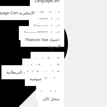
LanguageCert
وثائق الإعتماد
امتحانات اللغة الإنجليزية Language Cert
اعتماد NCC
اعتماد Edexcel
اعتماد Person BTEC
اعتماد Pearson Vue
المدونة
المزيد
المنح الدراسية
التحقق من الشهادة
الدراسة في الجامعات البريطانية
سياسة الخصوصية
من نحن
تواصل معنا
سجل الآن
العربية