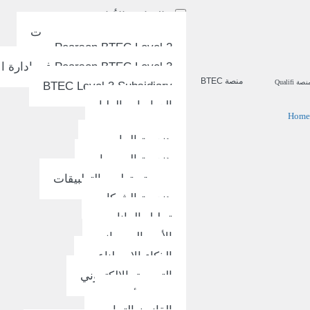
البرامج الأكاديمية
البكالوريا التحضيرية للجامعات
Pearson BTEC Level 2
Pearson BTEC Level 3 في إدارة الأعمال
منصة BTEC
نصة Qualifi
BTEC Level 3 Subsidiary
الدراسات العليا
Home
علوم الحاسوب
هندسة الحاسوب
هندسة البرمجيات
برمجة وتطوير التطبيقات
هندسة الشبكات
تحليل البيانات
الأمن السيبراني
الذكاء الاصطناعي
التسويق الإلكتروني
إدارة الأعمال