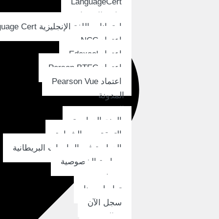
LanguageCert
وثائق الإعتماد
امتحانات اللغة الإنجليزية Language Cert
اعتماد NCC
اعتماد Edexcel
اعتماد Person BTEC
اعتماد Pearson Vue
المدونة
المزيد
المنح الدراسية
التحقق من الشهادة
الدراسة في الجامعات البريطانية
سياسة الخصوصية
من نحن
تواصل معنا
سجل الآن
العربية