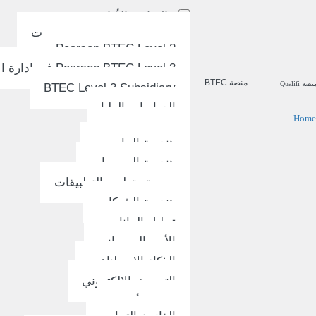
البرامج الأكاديمية
البكالوريا التحضيرية للجامعات
Pearson BTEC Level 2
Pearson BTEC Level 3 في إدارة الأعمال
منصة BTEC
نصة Qualifi
BTEC Level 3 Subsidiary
الدراسات العليا
Home
علوم الحاسوب
هندسة الحاسوب
هندسة البرمجيات
برمجة وتطوير التطبيقات
هندسة الشبكات
تحليل البيانات
الأمن السيبراني
الذكاء الاصطناعي
التسويق الإلكتروني
إدارة الأعمال