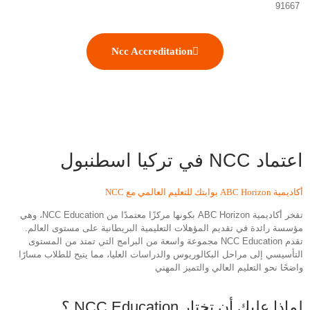
91667
Ncc Accreditation
اعتماد NCC في تركيا اسطنبول
أكاديمية ABC Horizon بوابتك للتعليم العالمي مع NCC
تفخر أكاديمية ABC Horizon بكونها مركزًا معتمدًا من NCC Education، وهي
مؤسسة رائدة في تقديم المؤهلات التعليمية البريطانية على مستوى العالم.
تقدم NCC Education مجموعة واسعة من البرامج التي تمتد من المستوى
التأسيسي إلى مراحل البكالوريوس والدراسات العليا، مما يتيح للطلاب مسارًا
واضحًا نحو التعليم العالي والتميز المهني
لماذا عليك أن تختار NCC Education ؟