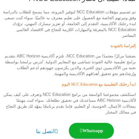
تم تصميم مؤهلات NCC Education لتوفير المرونة، مما يسمح للطلاب بالدراسة
وفق وتيرتهم الخاصة مع الحصول على تعليم معترف به عالميًا. سواء كنت تسعى
لبدء رحلتك الأكاديمية، التقدم إلى الجامعة، أو تعزيز مسارك المهني، تزوّدك
NCC Education بالمعرفة والمهارات اللازمة للنجاح في الاقتصاد العالمي
المعاصر.
إلتزامنا بالجودة
بصفتنا مركزًا معتمدًا من NCC Education، تلتزم أكاديمية ABC Horizon بتقديم
برامج تعليمية عالية الجودة تتماشى مع المعايير الدولية. تُدرس برامجنا بواسطة
نخبة من الأكاديميين ذوي الخبرة، والذين يكرسون جهودهم لدعم الطلاب
وإرشادهم نحو تحقيق أهدافهم الأكاديمية والمهنية.
ابدأ رحلتك التعليمية مع NCC Education اليوم
استكشف مجموعتنا الواسعة من برامج NCC Education وتعرف على كيف يمكن
لأكاديمية ABC Horizon مساعدتك في تحقيق تطلعاتك. سواء كنت مهتمًا
بمجالات الأعمال، الحوسبة، أو التعليم، فإننا نقدم برنامجًا يمهّد لك طريق النجاح
في مجالك المختار.
Whatsapp
اتصل بنا