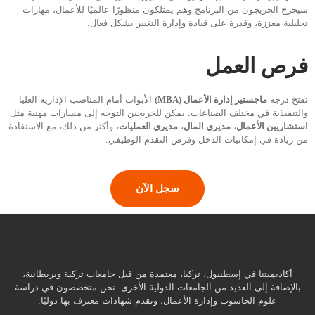
سيخرج الخريجون من البرنامج وهم يمتلكون منظورًا عالميًا للأعمال، مهارات
تحليلية معززة، وقدرة على قيادة وإدارة التغيير بشكل فعال.
فرص العمل
تفتح درجة
ماجستير إدارة الأعمال (MBA)
الأبواب أمام المناصب الإدارية العليا
والتنفيذية في مختلف الصناعات. يمكن للخريجين التوجه إلى مسارات مهنية مثل
استشاريين الأعمال
،
مديري المال
،
مديري العمليات
، وأكثر من ذلك، مع الاستفادة
من زيادة في إمكانيات الدخل وفرص التقدم الوظيفي.
سجل الآن
أكاديميتنا في إسطنبول، تركيا، معتمدة من قبل جامعات تركية وبريطانية،
بالإضافة إلى العديد من الجامعات الدولية الأخرى. نحن متخصصون في دراسة
علوم الحاسوب وإدارة الأعمال، ونقدم شهادات معترف بها دوليًا.