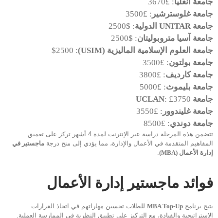
جامعة أنغليا
: £3670
جامعة غلوسترشير
: £3500
جامعة UNITAR الدولية
: $2500
جامعة آسيا متروبوليتان
: $2500
جامعة العلوم الإسلامية الماليزية (USIM)
: $2500
جامعة بولتون
: £3500
جامعة كارديف
: £3800
جامعة بليموث
: £5000
جامعة UCLAN
: £3750
جامعة غليندوور
: £3550
جامعة دوندي
: £8500
تتضمن هذه المرحلة دراسة عبر الإنترنت لمدة 4 أشهر تركز على تعميق
المفاهيم المتقدمة في الأعمال والإدارة، مما يؤدي إلى منح درجة
ماجستير في
إدارة الأعمال (MBA)
.
فوائد ماجستير إدارة الأعمال
يتيح برنامج
MBA Top-Up
للطلاب تحسين مهاراتهم في اتخاذ القرارات
الاستراتيجية والقيادة، مع التركيز على تطبيق النظرية في الممارسة العملية.