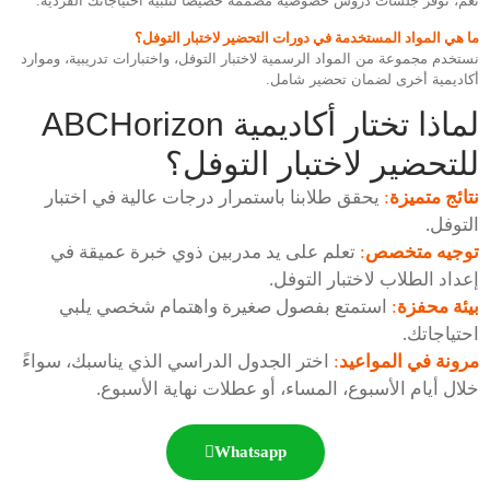
نعم، نوفر جلسات دروس خصوصية مصممة خصيصًا لتلبية احتياجاتك الفردية.
ما هي المواد المستخدمة في دورات التحضير لاختبار التوفل؟
نستخدم مجموعة من المواد الرسمية لاختبار التوفل، واختبارات تدريبية، وموارد
أكاديمية أخرى لضمان تحضير شامل.
لماذا تختار أكاديمية ABCHorizon
للتحضير لاختبار التوفل؟
نتائج متميزة
:
يحقق طلابنا باستمرار درجات عالية في اختبار
التوفل.
توجيه متخصص
:
تعلم على يد مدربين ذوي خبرة عميقة في
إعداد الطلاب لاختبار التوفل.
بيئة محفزة
:
استمتع بفصول صغيرة واهتمام شخصي يلبي
احتياجاتك.
مرونة في المواعيد
:
اختر الجدول الدراسي الذي يناسبك، سواءً
خلال أيام الأسبوع، المساء، أو عطلات نهاية الأسبوع.
Whatsapp