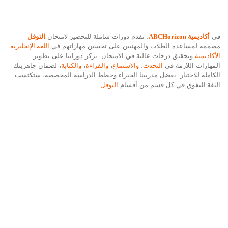
في
أكاديمية ABCHorizon
، نقدم دورات شاملة للتحضير لامتحان
التوفل
مصممة لمساعدة الطلاب والمهنيين على تحسين مهاراتهم في
اللغة الإنجليزية
الأكاديمية
وتحقيق درجات عالية في الامتحان. تركز دوراتنا على تطوير
المهارات اللازمة في
التحدث
،
والاستماع
،
والقراءة
،
والكتابة
، لضمان جاهزيتك
الكاملة للاختبار. بفضل مدربينا الخبراء وخطط الدراسة المخصصة، ستكتسب
الثقة للتفوق في كل قسم من أقسام
التوفل
.