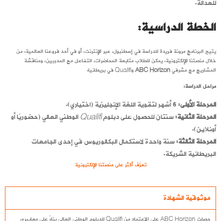
للعدالة.
الخطة الدراسية:
يتيح البرنامج مرونة فريدة للدراسة في إسطنبول، عبر الإنترنت، أو في أحد فروعنا العالمية. من
خلال منصتنا الإلكترونية، يمكن للطلاب متابعة المحاضرات، التفاعل مع المدربين، ومناقشة
المشاريع مع مشرفي
ABC Horizon
وQualifi في بريطانيا.
مراحل الدراسة:
المرحلة الأولى:
6 أشهر لتقوية اللغة الإنجليزية (اختياري).
المرحلة الثانية:
سنتان للحصول على دبلوم
Qualifi
الوطني العالي (حضوريًا أو
أونلاين).
المرحلة الثالثة:
سنة واحدة لاستكمال البكالوريوس في إحدى الجامعات
البريطانية الشريكة.
تعرّف أكثر على منصتنا الإلكترونية
موثوقية الشهادة
حصلت ABC Horizon على الاعتماد من Qualifi للدبلوم الوطني العالي بناءً على معاييره،