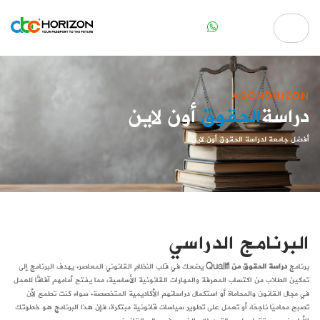
ABCHORIZON
دراسة
الحقوق
أون لاين
أفضل جامعة لدراسة الحقوق أون لاين
البرنامج الدراسي
برنامج
دراسة الحقوق من
Qualifi
يضعك في قلب النظام القانوني المعاصر. يهدف البرنامج إلى
تمكين الطلاب من اكتساب المعرفة والمهارات القانونية الأساسية، مما يفتح أمامهم آفاقًا للعمل
في مجال القانون والمحاماة أو استكمال دراساتهم الأكاديمية المتخصصة. سواء كنت تطمح لأن
تصبح محاميًا ناجحًا، أو تعمل على تطوير سياسات قانونية مبتكرة، فإن هذا البرنامج هو خطوتك