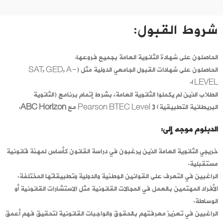
شروط القبول:
الحاصلون على شهادة الثانوية العامة بجميع فروعها.
الحاصلون على شهادات القبول الجامعي الدولية مثل (SAT, GED, A-
LEVEL).
الطلاب الذين لم يكملوا الثانوية العامة، بشرط إتمام برنامج (الثانوية
البريطانية التطبيقية) Pearson BTEC Level 3 مع
ABC Horizon
.
الدبلوم موجه إلى:
خريجي الثانوية العامة الذين يرغبون في دراسة القانون كأساس لمهنة قانونية
مستقبلية.
الراغبين في التعرف على القوانين الوطنية والدولية وتطبيقاتها المختلفة.
الأفراد المهتمين بالعمل في المجالات القانونية مثل الاستشارات القانونية أو
الوساطة.
الراغبين في تعزيز معرفتهم بالحقوق والواجبات القانونية لتحقيق فهم أعمق