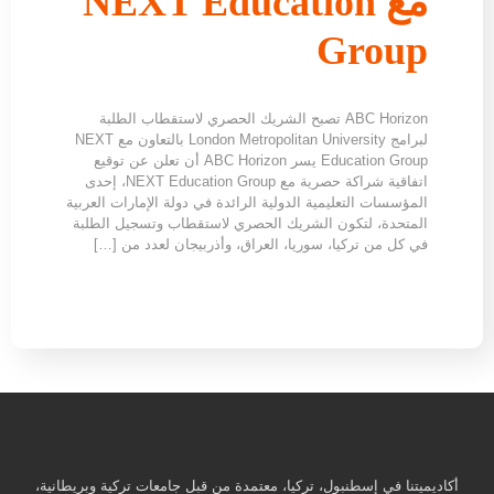
مع NEXT Education
Group
ABC Horizon تصبح الشريك الحصري لاستقطاب الطلبة
لبرامج London Metropolitan University بالتعاون مع NEXT
Education Group يسر ABC Horizon أن تعلن عن توقيع
اتفاقية شراكة حصرية مع NEXT Education Group، إحدى
المؤسسات التعليمية الدولية الرائدة في دولة الإمارات العربية
المتحدة، لتكون الشريك الحصري لاستقطاب وتسجيل الطلبة
في كل من تركيا، سوريا، العراق، وأذربيجان لعدد من […]
أكاديميتنا في إسطنبول، تركيا، معتمدة من قبل جامعات تركية وبريطانية،