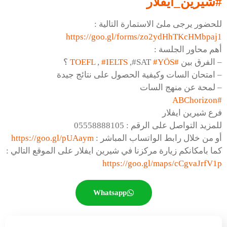
#شيرين_ايفلار
للحضور يرجى ملئ الاستمارة التالية :
https://goo.gl/forms/
zo2ydHhTKcHMbpaj1
أهم محاور الجلسة :
– الفرق بين
#TOEFL
#YÖS
,#SAT
#IELTS
,
؟
– امتحان السات وكيفية الحصول على نتائج جيدة
– لمحة عن منهج السات
#ABChorizon
فرع شيرين ايفلار
للمزيد التواصل على الرقم : 05558888105
أو من خلال رابط الواتساب المباشر :
https://goo.gl/pUAaym
كما بامكانكم زيارة مركزنا في شيرين ايفلار على الموقع التالي :
https://goo.gl/maps/
cCgvaJrfV1p
Whatsapp