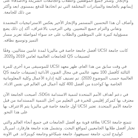
والإنجاز. وشكر جميع الموظفين والطلاب والجامعات الشريكة والأصدقاء على
إيمانهم بالجامعة والمبادرات المختلفة التي تم اتخاذها للدفع بمستوى ابعد وأكثر
من ذلك للجامعة.
وأضاف أن هذا التحسين المستمر والإنجاز الأخير يعكس الاستراتيجيات المعتمدة
وتفاني والتزام جميع المعنيين. وفي الترحيب بالاعتراف، أكد إن ذلك يضع
مسؤولية كبيرة على الموظفين والطلاب على حد سواء لمواصلة تعزيز مسار
التميز وتوسيع نطاقه.
كانت جامعة UCSI أفضل جامعة خاصة في ماليزيا لمدة عامين متتاليين، وفقًا
لتصنيفات QS للجامعات العالمية لعامي 2019 و2020.
في وقت سابق من هذا العام، ظهر معهد UCSI للموسيقى مرة أخرى للمرة
الثالثة كأفضل 100 معهد عالمي في مجال الفنون الأدائية (تصنيفات جامعة QS
العالمية حسب الموضوع 2020). تم تصنيف كلية إدارة الأعمال وكلية المعلوماتية
الخاصة بها كواحدة من أفضل 400 كلية أعمال في العالم في نفس الاداء.
في دعم أهداف الأمم المتحدة لتنمية الاستدامة SDGs، أصبحت الجامعة الآن
معترف بها كمركز إقليمي للخبرة في التعليم من أجل التنمية المستدامة من قبل
جامعة الأمم المتحدة. تعتبر UCSI أول جامعة خاصة في ماليزيا يتم الاعتراف بها
على هذا النحو.
تتمتع جامعة UCSI بعلاقة قوية مع أفضل الجامعات في جميع أنحاء العالم والتي
تختار أفضل طلابها الجامعيين لمواقع البحث. وتشمل هذه جامعة هارفارد، امبريال
كوليدج لندن، جامعة تسينغهوا، جامعة شيكاغو وجامعة كوينزلاند. في الآونة