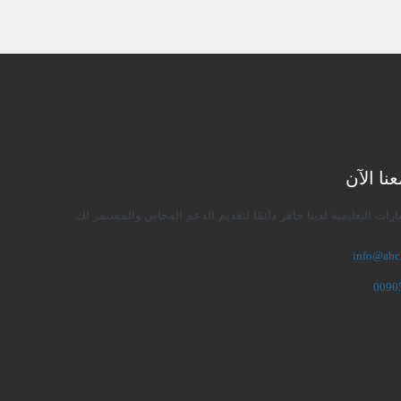
نا الآن
رات التعليمية لدينا جاهز دائمًا لتقديم الدعم المجاني والمستمر لك.
info@abc
0090