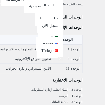
يعتمد التقييم على مستويات: نجاح (Pass) / جيد (Merit) / ممتاز (Distinction) على مستوى الوحدة، مع درجة نهائية للمؤهل تشمل الوحدات الإلزامية والاختيارية.
سياسة الخصوصية
من نحن
الوحدات الدراسية (أمثلة)
تواصل معنا
سجل الآن
الوحدات الإلزامية
العربية
العربية
الوحدة
English
الوحدة 1
أنظمة تقنية المعلومات – الاستراتيجية
Türkçe
الوحدة 6
تطوير المواقع الإلكترونية
X
الوحدة 11
الأمن السيبراني وإدارة الحوادث
الوحدات الاختيارية
الوحدة 2 – إنشاء أنظمة لإدارة المعلومات
الوحدة 4 – البرمجة
الوحدة 5 – نمذجة البيانات