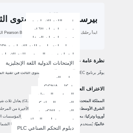
مدرسة اللغات
بيرسون BTEC المستوى الثالث في تقنية المعلومات
قسم اللغة الإنجليزية
تحضير إمتحان الآيلتس
ابدأ رحلتك في تقنية المعلومات مع برنامج Pearson BTEC المستوى الثالث في تقنية المعلومات في ABC Horizon – مسار عملي ومعترف به دوليًا يؤهلك للدراسة الجامعية والمهن التقنية الحديثة.
تحضير إمتحان التوفل
دورات اختصاصية للغة الإنجليزية (ESP)
امتحان تحديد المستوى للغة الإنجليزي
نظرة عامة على البرنامج
الإمتحانات الدولية اللغة الإنجليزية
التدريب المهني
يوفّر برنامج Pearson BTEC الدولي المستوى الثالث في تقنية المعلومات أساسًا عمليًا وشاملًا في أنظمة وتقنيات المعلومات الحديثة.
دبلوم التصوير
شبكات CCNA
الاعتراف العالمي
الموشن والمونتاج
المملكة المتحدة:
الدبلوم الموسّع (1080 ساعة GLH) يعادل ثلاث شهادات A Level ويُقبل في العديد من الجامعات للالتحاق المباشر بمرحلة البكالوريوس.
التصميم الجرافيكي
الشرق الأوسط:
غالبًا ما يُعترف به كمعادل للسنة الأخيرة من المرحل
التسويق الإلكتروني
أوروبا وتركيا:
معترف به من قبل العديد من الجامعات والمؤسسات التعل
تصميم وتطوير المواقع
عالميًا:
يُستخدم للانتقال إلى التعليم العالي في أوروبا وأمريكا الشما
دبلوم التحكم الصناعي PLC