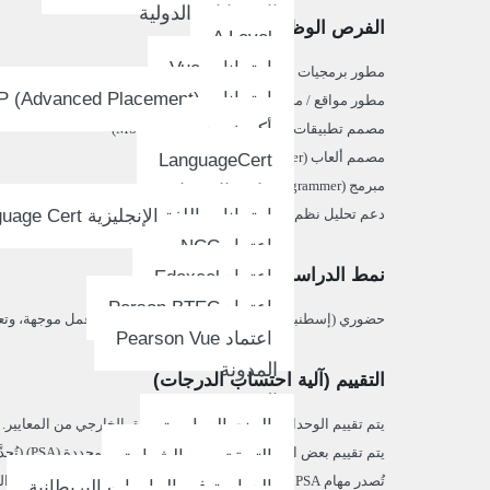
الإمتحانات الدولية
الفرص الوظيفية
A Level
امتحانات Vue
مطور برمجيات (Software Developer)
امتحانات AP (Advanced Placement)
مطور مواقع / محتوى (Web / Content Developer)
أكسفورد
مصمم تطبيقات موبايل (Mobile App Designer)
مصمم ألعاب (Games Designer)
LanguageCert
مبرمج (Programmer)
وثائق الإعتماد
دعم تحليل نظم وتقنية المعلومات (IT / Business Analysis Support)
امتحانات اللغة الإنجليزية Language Cert
اعتماد NCC
نمط الدراسة
اعتماد Edexcel
اعتماد Person BTEC
حضوري (إسطنبول): دراسة صفّية، مختبرات، ورش عمل موجهة، وتعلّ
اعتماد Pearson Vue
المدونة
التقييم (آلية احتساب الدرجات)
المزيد
يتم تقييم الوحدات داخليًا مع خضوعها للتحقق الخارجي من المعايير.
المنح الدراسية
يتم تقييم بعض الوحدات من خلال مهام Pearson المحددة (PSA) (تُحدَّد من Pearson وتُقيَّم من قبل المدرّسين).
التحقق من الشهادة
تُصدر مهام PSA سنويًا (متاحة من سبتمبر حتى نهاية أغسطس من العام التالي).
الدراسة في الجامعات البريطانية