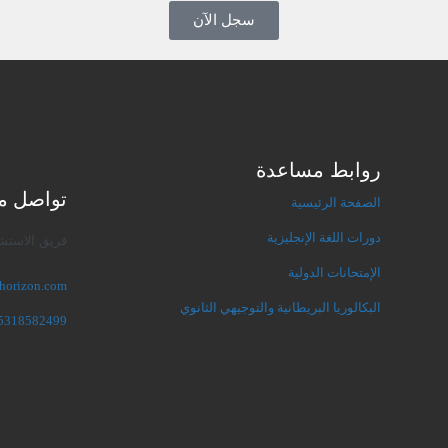
سجل الآن
روابط مساعدة
تواصل مع
الصفحة الرئيسية
دورات اللغة الإنجليزية
فريق الاستشا
الإمتحانات الدولية
horizon.com
البكالوريا البريطانية والتوجيهي الثانوي
5318582499