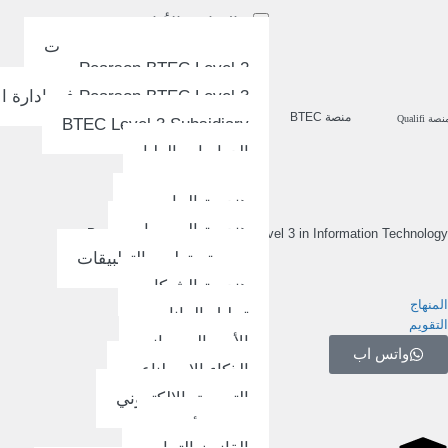
البرامج الأكاديمية
البكالوريا التحضيرية للجامعات
Pearson BTEC Level 2
Pearson BTEC Level 3 في إدارة الأعمال
منصة BTEC
نصة Qualifi
BTEC Level 3 Subsidiary
الدراسات العليا
علوم الحاسوب
هندسة الحاسوب
هندسة البرمجيات
Pearson BTEC International Level 3 in Information Technology
برمجة وتطوير التطبيقات
هندسة الشبكات
المنهاج
تحليل البيانات
التقويم
الأمن السيبراني
واتس اب
الذكاء الاصطناعي
التسويق الإلكتروني
إدارة الأعمال