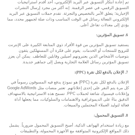
تم إعادة ابتكار التسويق عبر البريد الإلكتروني، أحد أقدم استراتيجيات
التسويق الرقمي، في عصر الرقمنة. إنه أكثر من مجرد إرسال النشرات
الإخبارية؛ يتعلق الأمر بالتخصيص والتجزئة. تقدم حملات التسويق عبر البريد
الإلكتروني الفعالة رسائل في الوقت المناسب وذات صلة لجمهور محدد، مما
يؤدي إلى معدلات تفاعل أعلى.
6
.
تسويق المؤثرين:
يستفيد تسويق المؤثرين من قوة الأفراد ذوي المتابعة الكبيرة على الإنترنت
للترويج للمنتجات أو الخدمات. يقوم على فكرة أن المستهلكين يثقون
بتوصيات الأشخاص الذين يعتبرونهم أصيلين وقابلين للتعاطف. يمكن أن يعزز
تسويق المؤثرين رسائل العلامة التجارية ويصل إلى جماهير جديدة.
7
.
الإعلان بالدفع لكل نقرة
(PPC)
:
الإعلان بالدفع لكل نقرة (PPC) هو نموذج يدفع فيه المسوقون رسوماً في
كل مرة يتم النقر على إحدى إعلاناتهم. تعتبر منصات مثل Google AdWords
وإعلانات فيسبوك شائعة لحملات PPC. تسمح هذه الاستراتيجية بالاستهداف
الدقيق بناءً على الديموغرافية والاهتمامات والسلوكيات، مما يجعلها أداة
فعالة لتوليد العملاء المحتملين والمبيعات.
8
.
التسويق المحمول:
مع زيادة استخدام الهواتف الذكية، أصبح التسويق المحمول ضرورياً. يشمل
ذلك المواقع الإلكترونية المتوافقة مع الأجهزة المحمولة، والتطبيقات