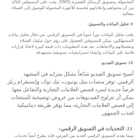
المحمولة، وتسويق الرسائل القصيرة (SMS). يجب على المسوقين التأكد
من أن محتواهم وإعلاناتهم مُحسنة للأجهزة المحمولة للوصول إلى العملاء
بفعالية.
9
. تحليل البيانات والتسويق:
يلعب تحليل البيانات دوراً حيوياً في التسويق الرقمي. من خلال تحليل بيانات
المستهلكين، يمكن للمسوقين الحصول على رؤى حول سلوك العملاء
وتفضيلاتهم والاتجاهات. تعد هذه المعلومات ذات قيمة كبيرة لاتخاذ قرارات
قائمة على البيانات وإنشاء استراتيجيات تسويقية مستهدفة.
10
. تسويق الفيديو:
أصبح تسويق الفيديو شائعاً بشكل متزايد في المشهد
الرقمي. توفر منصات مثل يوتيوب، تيك توك، وإنستغرام ريلز
فرصاً جديدة لسرد قصص العلامات التجارية والتفاعل معها.
يمكن أن تتراوح الفيديوهات من عروض توضيحية للمنتجات
إلى قصص العلامات التجارية، مما يوفر طريقة ديناميكية
لجذب الجمهور.
11
. التحديات في التسويق الرقمي:
بينما يقدم التسويق الرقمي العديد من الفرص، فإنه يطرح أيضاً تحديات.