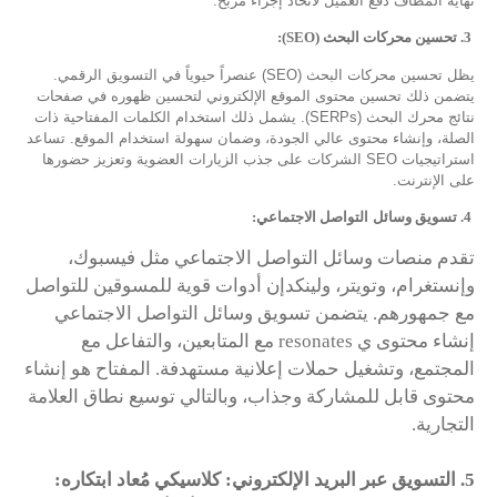
نهاية المطاف دفع العميل لاتخاذ إجراء مربح.
3
.
تحسين محركات البحث
(SEO)
:
يظل تحسين محركات البحث (SEO) عنصراً حيوياً في التسويق الرقمي.
يتضمن ذلك تحسين محتوى الموقع الإلكتروني لتحسين ظهوره في صفحات
نتائج محرك البحث (SERPs). يشمل ذلك استخدام الكلمات المفتاحية ذات
الصلة، وإنشاء محتوى عالي الجودة، وضمان سهولة استخدام الموقع. تساعد
استراتيجيات SEO الشركات على جذب الزيارات العضوية وتعزيز حضورها
على الإنترنت.
4
.
تسويق وسائل
التواصل الاجتماعي:
تقدم منصات وسائل التواصل الاجتماعي مثل فيسبوك،
وإنستغرام، وتويتر، ولينكدإن أدوات قوية للمسوقين للتواصل
مع جمهورهم. يتضمن تسويق وسائل التواصل الاجتماعي
إنشاء محتوى ي resonates مع المتابعين، والتفاعل مع
المجتمع، وتشغيل حملات إعلانية مستهدفة. المفتاح هو إنشاء
محتوى قابل للمشاركة وجذاب، وبالتالي توسيع نطاق العلامة
التجارية.
5
.
التسويق عبر البريد الإلكتروني: كلاسيكي مُعاد ابتكاره: