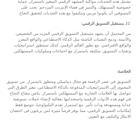
تشمل هذه التحديات مواكبة المشهد الرقمي المتغير باستمرار، حماية
خصوصية المستهلك، والتميز في فضاء الإنترنت المزدحم. يجب على
المسوقين أن يكونوا مرنين ويتكيفوا مع هذه التحديات لتحقيق النجاح.
12
. مستقبل التسويق الرقمي:
من المحتمل أن يشهد مستقبل التسويق الرقمي المزيد من التخصيص،
والأتمتة، ودمج التقنيات الناشئة مثل الذكاء الاصطناعي والواقع المعزز
والواقع الافتراضي. مع تطور العالم الرقمي، كذلك ستتطور استراتيجيات
وتقنيات التسويق، متكيفة باستمرار مع احتياجات وسلوكيات المستهلكين.
الخلاصة
:
التسويق في عصر الرقمنة هو مجال ديناميكي ومتطور باستمرار. من تسويق
المحتوى إلى الاستراتيجيات المدفوعة بالذكاء الاصطناعي، تتغير الطرق التي
تتواصل بها العلامات التجارية مع المستهلكين باستمرار. يكمن مفتاح النجاح
في فهم هذه الأدوات الرقمية واستخدامها بفعالية لإنشاء حملات تسويقية
جذابة ومستهدفة وذات تأثير. مع استمرار تقدم التكنولوجيا، تتوسع فقط
إمكانيات التسويق الرقمي، مما يوفر فرصاً مثيرة لمن يرغبون في احتضان
الابتكار والتكيف مع التغيير.