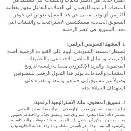
عصراً جديداً من الاستراتيجيات والتقنيات التي تستفيد من
المنصات الرقمية للوصول إلى العملاء والتفاعل معهم بفعالية
أكثر من أي وقت مضى. في هذا المقال، نغوص في جوهر
التسويق الحديث، مستكشفين الاستراتيجيات والتقنيات التي
تحدد التسويق في عصر الرقمنة.
1
.
المشهد التسويقي الرقمي
:
يُسيطر المشهد التسويقي اليوم على القنوات الرقمية. أصبح
الإنترنت، ووسائل التواصل الاجتماعي، والتطبيقات
المحمولة، والبريد الإلكتروني منصات رئيسية لترويج
المنتجات والخدمات. يوفر هذا التحول الرقمي للمسوقين
وصولاً غير مسبوق إلى جماهير واسعة والقدرة على
استهداف العملاء بدقة.
2
.
تسويق المحتوى: ملك الاستراتيجية الرقمية:
تطور تسويق المحتوى كحجر الزاوية في استراتيجية التسويق الرقمي.
يتضمن ذلك إنشاء محتوى قيم وذي صلة ومتسق لجذب والاحتفاظ بجمهور
محدد بوضوح. يمكن أن يشمل ذلك المدونات، والفيديوهات، والبودكاست،
والرسوم البيانية. الهدف هو تأسيس سلطة وبناء ولاء العلامة التجارية وفي