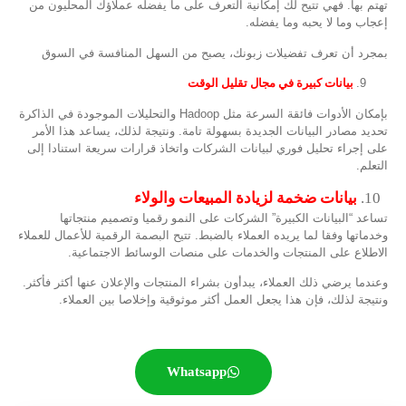
تهتم بها. فهي تتيح لك إمكانية التعرف على ما يفضله عملاؤك المحليون من
إعجاب وما لا يحبه وما يفضله.
بمجرد أن تعرف تفضيلات زبونك، يصبح من السهل المنافسة في السوق
9.
بيانات كبيرة في مجال تقليل الوقت
بإمكان الأدوات فائقة السرعة مثل Hadoop والتحليلات الموجودة في الذاكرة
تحديد مصادر البيانات الجديدة بسهولة تامة. ونتيجة لذلك، يساعد هذا الأمر
على إجراء تحليل فوري لبيانات الشركات واتخاذ قرارات سريعة استنادا إلى
التعلم.
بيانات ضخمة لزيادة المبيعات والولاء
تساعد “البيانات الكبيرة” الشركات على النمو رقميا وتصميم منتجاتها
وخدماتها وفقا لما يريده العملاء بالضبط. تتيح البصمة الرقمية للأعمال للعملاء
الاطلاع على المنتجات والخدمات على منصات الوسائط الاجتماعية.
وعندما يرضي ذلك العملاء، يبدأون بشراء المنتجات والإعلان عنها أكثر فأكثر.
ونتيجة لذلك، فإن هذا يجعل العمل أكثر موثوقية وإخلاصا بين العملاء.
Whatsapp