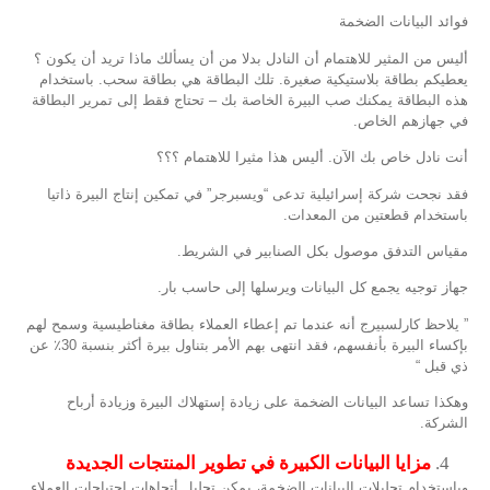
فوائد البيانات الضخمة
أليس من المثير للاهتمام أن النادل بدلا من أن يسألك ماذا تريد أن يكون ؟
يعطيكم بطاقة بلاستيكية صغيرة. تلك البطاقة هي بطاقة سحب. باستخدام
هذه البطاقة يمكنك صب البيرة الخاصة بك – تحتاج فقط إلى تمرير البطاقة
في جهازهم الخاص.
أنت نادل خاص بك الآن. أليس هذا مثيرا للاهتمام ؟؟؟
فقد نجحت شركة إسرائيلية تدعى “ويسبرجر” في تمكين إنتاج البيرة ذاتيا
باستخدام قطعتين من المعدات.
مقياس التدفق موصول بكل الصنابير في الشريط.
جهاز توجيه يجمع كل البيانات ويرسلها إلى حاسب بار.
” يلاحظ كارلسبيرج أنه عندما تم إعطاء العملاء بطاقة مغناطيسية وسمح لهم
بإكساء البيرة بأنفسهم، فقد انتهى بهم الأمر بتناول بيرة أكثر بنسبة 30٪ عن
ذي قبل “
وهكذا تساعد البيانات الضخمة على زيادة إستهلاك البيرة وزيادة أرباح
الشركة.
مزايا البيانات الكبيرة في تطوير المنتجات الجديدة
وباستخدام تحليلات البيانات الضخمة، يمكن تحليل أتجاهات إحتياجات العملاء