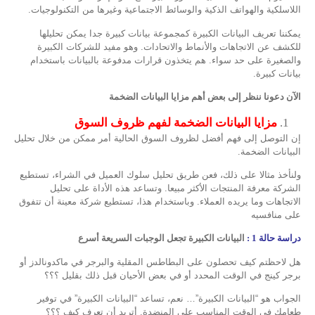
اللاسلكية والهواتف الذكية والوسائط الاجتماعية وغيرها من التكنولوجيات.
يمكننا تعريف البيانات الكبيرة كمجموعة بيانات كبيرة جدا يمكن تحليلها
للكشف عن الاتجاهات والأنماط والاتحادات. وهو مفيد للشركات الكبيرة
والصغيرة على حد سواء. هم يتخذون قرارات مدفوعة بالبيانات باستخدام
بيانات كبيرة.
الآن دعونا ننظر إلى بعض أهم مزايا البيانات الضخمة
مزايا البيانات الضخمة لفهم ظروف السوق
إن التوصل إلى فهم أفضل لظروف السوق الحالية أمر ممكن من خلال تحليل
البيانات الضخمة.
ولنأخذ مثالا على ذلك، فعن طريق تحليل سلوك العميل في الشراء، تستطيع
الشركة معرفة المنتجات الأكثر مبيعا. وتساعد هذه الأداة على تحليل
الاتجاهات وما يريده العملاء. وباستخدام هذا، تستطيع شركة معينة أن تتفوق
على منافسيه
دراسة حالة 1 :
البيانات الكبيرة تجعل الوجبات السريعة أسرع
هل لاحظتم كيف تحصلون على البطاطس المقلية والبرجر في ماكدونالدز أو
برجر كينج في الوقت المحدد أو في بعض الأحيان قبل ذلك بقليل ؟؟؟
الجواب هو “البيانات الكبيرة”… نعم، تساعد “البيانات الكبيرة” في توفير
طعامك في الوقت المناسب على المنضدة. أتريد أن تعرف كيف ؟؟؟