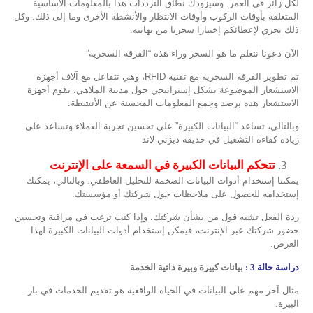
لكل زائر في العمر. وسيزودك نطاق الترددات هذا بالمعلومات الأساسية
المتعلقة بأوقات الركوب وأوقات الانتظار والأنشطة الأخرى وما إلى ذلك. وكل
ذلك يجري لإعطائكم إختبارا سحريا من نهايته.
الآن دعونا نتعلم ما هو السحر وراء هذه “الفرقة السحرية”
تم تطوير الفرقة السحرية مع تقنية RFID، وهي تتفاعل مع آلاف أجهزة
الاستشعار الموضوعة بشكل إستراتيجي حول مدينة الملاهي. تقوم أجهزة
الاستشعار هذه برصد وجمع المعلومات المحسنة عن الأنشطة.
وبالتالي، تساعد “البيانات الكبيرة” على تحسين تجربة العملاء وتساعد على
زيادة كفاءة التشغيل في حديقة ديزني لاند
تتحكم البيانات الكبيرة في السمعة على الإنترنت
يمكننا إستخدام أدوات البيانات الضخمة للتحليل العاطفي. وبالتالي، يمكنك
إستخدامه للحصول على ملاحظات حول شركتك أو مؤسستك.
ردة الفعل تشبه قول من بشأن شركتك. وإذا كنت ترغب في مراقبة وتحسين
حضور شركتك عبر الإنترنت، فيمكن إستخدام أدوات البيانات الكبيرة لهذا
الغرض.
دراسة حالة 3 :
بيانات كبيرة وبيرة ذاتية الخدمة
مثال آخر مهم على البيانات في الحياة الواقعية هو تقديم الخدمات في بار
البيرة.