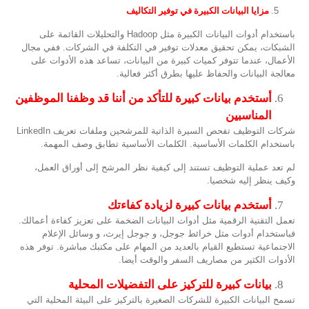
5.
مزايا البيانات الكبيرة في توفير التكاليف
باستخدام أدوات البيانات الكبيرة مثل Hadoop والتحليلات القائمة على
الشبكات، يمكن تحقيق معدلات توفير في التكلفة في الشركات. ففي مجال
الأعمال، عندما تتوفر كميات كبيرة من البيانات، تساعد هذه الأدوات على
معالجة البيانات والحفاظ عليها بطرق أكثر فعالية.
أستخدم بيانات كبيرة للتأكد من أننا قد وظفنا الموظفين
المناسبين
شركات التوظيف تفحص السيرة الذاتية للمرشحين وملفات تعريف LinkedIn
باستخدام الكلمات الأساسية. الكلمات الأساسية تطابق وصف المهمة.
لم تعد عملية التوظيف تستند إلى كيفية نظر المرشح إلى أوراق العمل،
وكيف ينظر إليه شخصيا.
أستخدم بيانات كبيرة لزيادة كفاءتك
تعمل التقنية الرقمية مثل أدوات البيانات الضخمة على تعزيز كفاءة أعمالك.
فباستخدام أدوات مثل خرائط جوجل، و جوجل إيرث، و وسائل الإعلام
الاجتماعية تستطيع القيام بالعديد من المهام على مكتبك مباشرة. توفر هذه
الأدوات الكثير من مصاريف السفر والوقت أيضا.
بيانات كبيرة للتركيز على التفضيلات المحلية
تسمح البيانات الكبيرة للشركات الصغيرة بالتركيز على البيئة المحلية التي