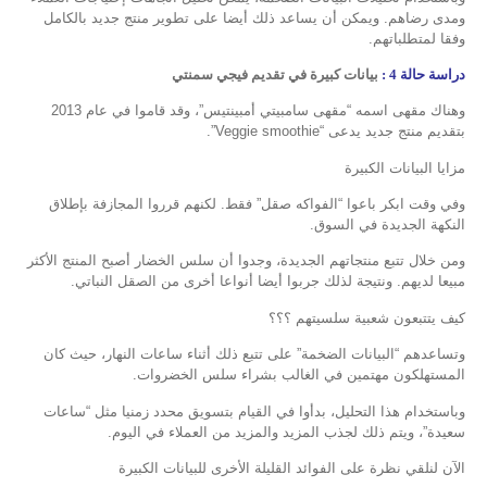
ومدى رضاهم. ويمكن أن يساعد ذلك أيضا على تطوير منتج جديد بالكامل
وفقا لمتطلباتهم.
دراسة حالة 4 :
بيانات كبيرة في تقديم فيجي سمنتي
وهناك مقهى اسمه “مقهى سامبيتي أمبينتيس”، وقد قاموا في عام 2013
بتقديم منتج جديد يدعى “Veggie smoothie”.
مزايا البيانات الكبيرة
وفي وقت ابكر باعوا “الفواكه صقل” فقط. لكنهم قرروا المجازفة بإطلاق
النكهة الجديدة في السوق.
ومن خلال تتبع منتجاتهم الجديدة، وجدوا أن سلس الخضار أصبح المنتج الأكثر
مبيعا لديهم. ونتيجة لذلك جربوا أيضا أنواعا أخرى من الصقل النباتي.
كيف يتتبعون شعبية سلسيتهم ؟؟؟
وتساعدهم “البيانات الضخمة” على تتبع ذلك أثناء ساعات النهار، حيث كان
المستهلكون مهتمين في الغالب بشراء سلس الخضروات.
وباستخدام هذا التحليل، بدأوا في القيام بتسويق محدد زمنيا مثل “ساعات
سعيدة”، ويتم ذلك لجذب المزيد والمزيد من العملاء في اليوم.
الآن لنلقي نظرة على الفوائد القليلة الأخرى للبيانات الكبيرة