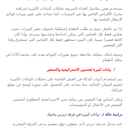
تستخدم بعض سلاسل الغذاء السريعة تحليلات البيانات الكبيرة لمراقبة
محرك الأقراص الخاص بها عبر الممرات، كما تساعد على تغيير ميزات قوائم
الانتظار الخاصة بها.
إذا تم بالفعل نسخ بند طلب الطعام إحتياطيا، فسوف تتغير الميزات بحيث
تعكس فقط تلك العناصر التي يمكن إعدادها وتقديمها بسرعة. وإذا كان
الخط قصيرا نسبيا، فإن الميزة ستظهر فقط تلك العناصر التي تستغرق وقتا
أكثر للتحضير.
ونتيجة لذلك، يمكنك ملاحظة جميع تغييرات القوائم هذه على شاشة LCD في
منافذ الطعام.
2.
بيانات كبيرة لتحسين الاستراتيجية والتسعير
يتم إستخدام أدوات الذكاء في العمل القائمة على تحليلات البيانات الكبيرة
لتقييم الموارد المالية، مما يساعد على الحصول على صورة أوضح عن موقع
شركتك.
وعلى أساس هذا التقييم، من يمكنه تبني الاستراتيجية المطلوبة لتحسين
التسعير في الأعمال أو المؤسسات.
دراسة حالة 2 :
بيانات كبيرة في فرقة ديزني ماجيك
عند مدخل حديقة ديزني لاند، يعطون جهاز معصم يدعى الفرقة السحرية